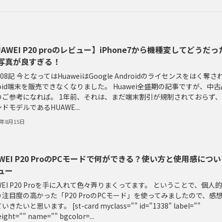
AWEI P20 proのレビュー】iPhone7から機種変してどうだっ
写真が良すぎる！
1-08記 今となってはHuaweiはGoogle Androidのライセンスをはく奪さ
roid端末を販売できなくなりました。 Huawei全盛期の記事ですが、中古
のご参考になれば。 1年前、それは、まだ端末割引が規制されておらず
ドモデルであるHUAWE...
0年8月15日
AWEI P20 ProのPCモードで何ができる？使い方と使用感につ
ュー
WEI P20 Proを手に入れて色々弄りまくってます。 ということで、個人
注目度の高かった「P20 ProのPCモード」を使ってみましたので、感
きたいと思います。 [st-card myclass="" id="1338" label=""
ight="" name="" bgcolor=...