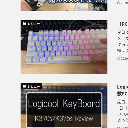
202
【P
レビュー
今日
メー
は 光
軸 テン
202
Log
レビュー
数P
先日
【】 
いい
ょっと