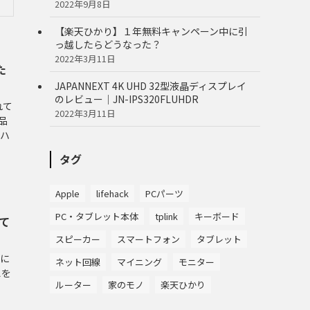
2022年9月8日
【楽天ひかり】１年無料キャンペーン中に引
っ越したらどうなった？
2022年3月11日
た
JAPANNEXT 4K UHD 32型液晶ディスプレイ
のレビュー｜JN-IPS320FLUHDR
れて
2022年3月11日
品
、ハ
タグ
Apple
lifehack
PCパーツ
PC・タブレット本体
tplink
キーボード
いて
スピーカー
スマートフォン
タブレット
的に
ネット回線
マイニング
モニター
想を
ルーター
家のモノ
楽天ひかり