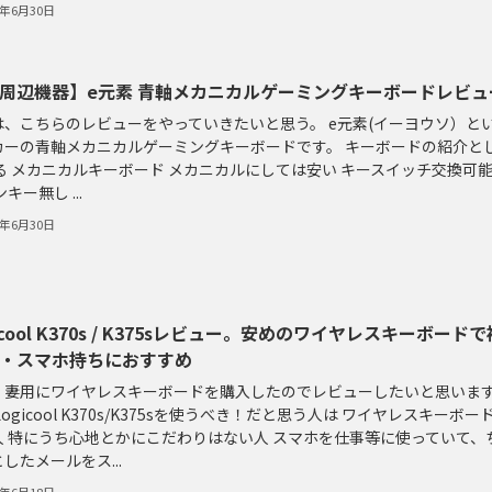
0年6月30日
C周辺機器】e元素 青軸メカニカルゲーミングキーボードレビュ
は、こちらのレビューをやっていきたいと思う。 e元素(イーヨウソ）と
カーの青軸メカニカルゲーミングキーボードです。 キーボードの紹介と
る メカニカルキーボード メカニカルにしては安い キースイッチ交換可能
キー無し ...
0年6月30日
icool K370s / K375sレビュー。安めのワイヤレスキーボードで
C・スマホ持ちにおすすめ
、妻用にワイヤレスキーボードを購入したのでレビューしたいと思いま
Logicool K370s/K375sを使うべき！だと思う人は ワイヤレスキーボー
人 特にうち心地とかにこだわりはない人 スマホを仕事等に使っていて、
したメールをス...