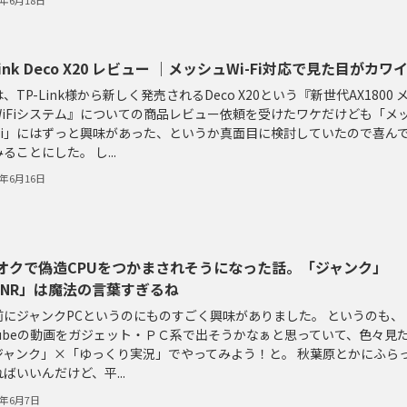
0年6月18日
Link Deco X20 レビュー ｜メッシュWi-Fi対応で見た目がカワ
、TP-Link様から新しく発売されるDeco X20という『新世代AX1800 
WiFiシステム』についての商品レビュー依頼を受けたワケだけども「メ
iFi」にはずっと興味があった、というか真面目に検討していたので喜ん
ることにした。 し...
0年6月16日
オクで偽造CPUをつかまされそうになった話。「ジャンク」
CNR」は魔法の言葉すぎるね
前にジャンクPCというのにものすごく興味がありました。 というのも、
uTubeの動画をガジェット・ＰＣ系で出そうかなぁと思っていて、色々見
ジャンク」×「ゆっくり実況」でやってみよう！と。 秋葉原とかにふら
ばいいんだけど、平...
0年6月7日