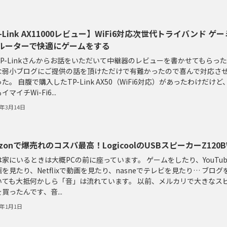
-Link AX11000レビュー】WiFi6対応次世代トライバンド ゲー
ルーターで快適にゲームをする
TP-Linkさんからお話をいただいて中継器のレビューを書かせてもらっ
な弱小ブログにご提供の話を頂けただけで有難かったので喜んで対応さ
た。 自腹で購入したTP-Link AX50（WiFi6対応）があったわけだけど
マイチWi-Fi6...
0年3月14日
zonで爆売れのコスパ最高！LogicoolのUSBスピーカーZ120
家にいるときは大概PCの前に座っています。 ゲームをしたり、YouTub
を見たり、Netflixで動画を見たり、nasneでテレビを見たり… ブログ
いても大抵何かしら「音」は流れています。 以前、メルカリで大きなス
買ったんです、音...
0年1月1日