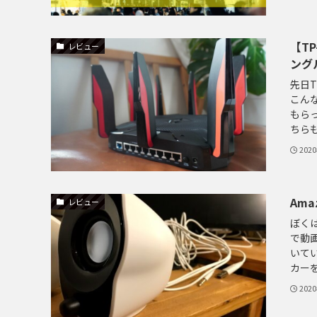
【TP
レビュー
ング
先日
こん
もらっ
ちらもイ
202
Ama
レビュー
ぼくは
で動画
いて
カーを
202