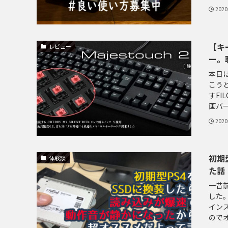
202
【キー
レビュー
ー。
本日は
こう
すFI
画バー
202
初期
体験談
た話
一昔
した。
イン
のでオ