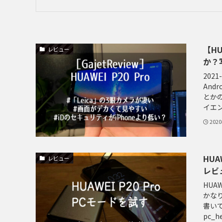
【HU
レビュー
か？
202
And
とか
イエン
202
HU
レビュー
レビ
HUA
かなり
書いてい
pc_he