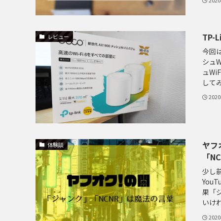
202
TP-
レビュー
今回は
シュ
ュW
してみ
202
ヤフ
体験談
「N
少し
Yo
果「
いけれ
202