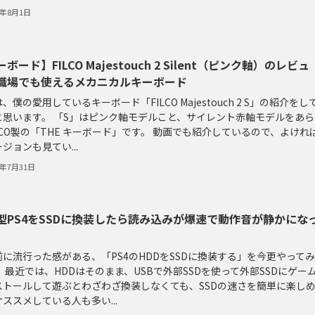
0年8月1日
ボード】FILCO Majestouch 2 Silent（ピンク軸）のレビュ
職場でも使えるメカニカルキーボード
、僕の愛用しているキーボード「FILCO Majestouch 2 S」の紹介をし
と思います。 「S」はピンク軸モデルこと、サイレント赤軸モデルをあら
LCO製の「THE キーボード」です。 動画でも紹介しているので、よけれ
ジョンも見てい...
0年7月31日
型PS4をSSDに換装したら読み込みが爆速で動作音が静かにな
前に流行った感がある、「PS4のHDDをSSDに換装する」を今更やって
 最近では、HDDはそのまま、USBで外部SSDを使って外部SSDにゲー
ストールして遊ぶとわざわざ換装しなくても、SSDの速さを簡単に楽し
ススメしている人も多い...