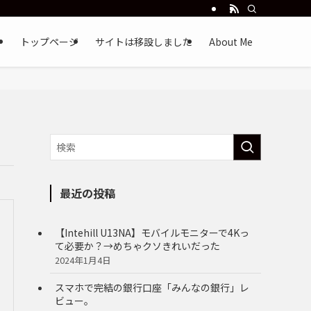
トップページ
サイトは移設しました
About Me
最近の投稿
【Intehill U13NA】モバイルモニターで4Kっ
て必要か？→めちゃクソきれいだった
2024年1月4日
スマホで完結の銀行口座「みんなの銀行」レ
ビュー。