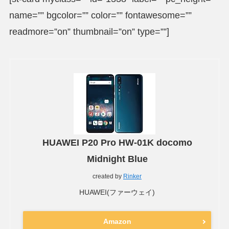
name=”” bgcolor=”” color=”” fontawesome=””
readmore=”on” thumbnail=”on” type=””]
HUAWEI P20 Pro HW-01K docomo
Midnight Blue
created by
Rinker
HUAWEI(ファーウェイ)
Amazon