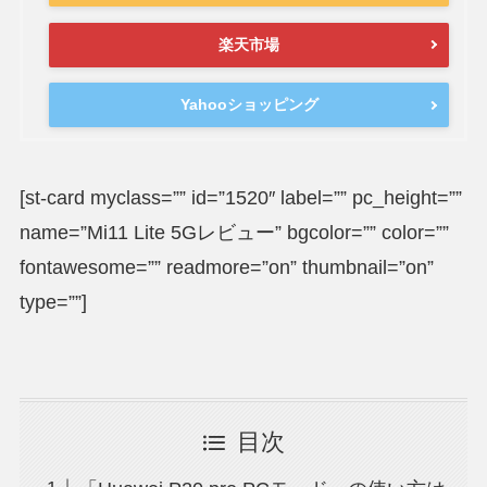
楽天市場
Yahooショッピング
[st-card myclass=”” id=”1520″ label=”” pc_height=””
name=”Mi11 Lite 5Gレビュー” bgcolor=”” color=””
fontawesome=”” readmore=”on” thumbnail=”on”
type=””]
目次