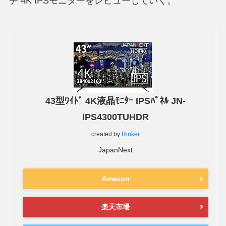
チ 4K IPSモニターをレビューしていく。
43型ﾜｲﾄﾞ 4K液晶ﾓﾆﾀｰ IPSﾊﾟﾈﾙ JN-
IPS4300TUHDR
created by
Rinker
JapanNext
Amazon
楽天市場