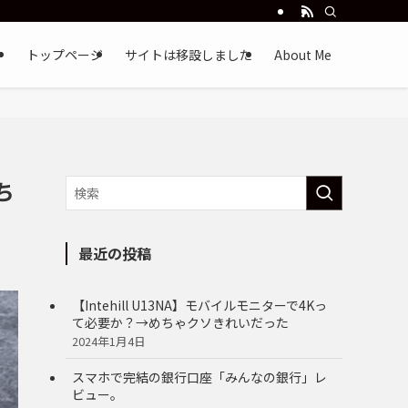
トップページ
サイトは移設しました
About Me
ち
最近の投稿
【Intehill U13NA】モバイルモニターで4Kっ
て必要か？→めちゃクソきれいだった
2024年1月4日
スマホで完結の銀行口座「みんなの銀行」レ
ビュー。