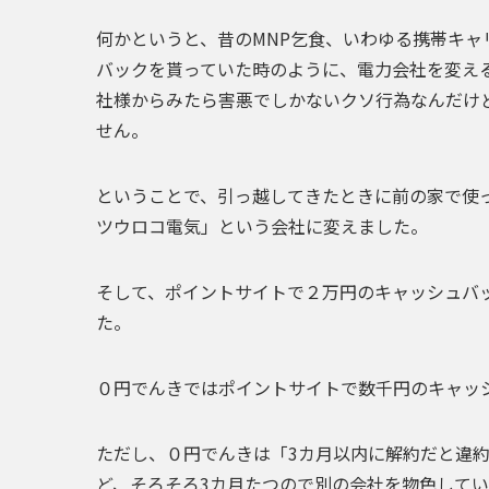
何かというと、昔のMNP乞食、いわゆる携帯キ
バックを貰っていた時のように、
電力会社を変え
社様からみたら害悪でしかないクソ行為なんだけ
せん。
ということで、引っ越してきたときに前の家で使
ツウロコ電気」という会社に変え
ました。
そして、ポイントサイトで
２万円のキャッシュバ
た。
０円でんきではポイントサイトで数千円のキャッシュ
ただし、０円でんきは「3カ月以内に解約だと違
ど、そろそろ3カ月たつので別の会社を物色して