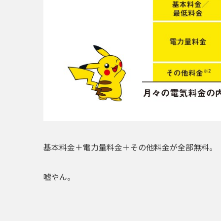
基本料金＋電力量料金＋その他料金が全部無料
。
嘘やん。