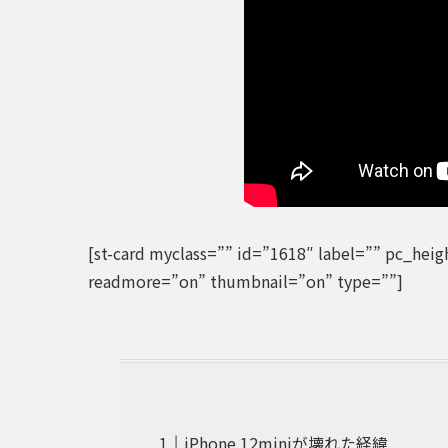
[st-card myclass=”” id=”1618″ label=”” pc_he
readmore=”on” thumbnail=”on” type=””]
iPhone 12miniが壊れた経緯