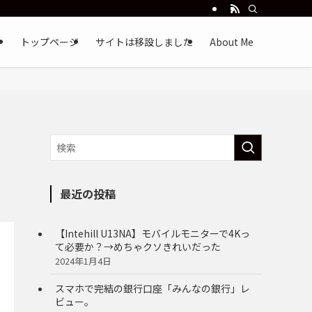
トップページ
サイトは移設しました
About Me
最近の投稿
【Intehill U13NA】モバイルモニターで4Kっ
て必要か？→めちゃクソきれいだった
2024年1月4日
スマホで完結の銀行口座「みんなの銀行」レ
ビュー。