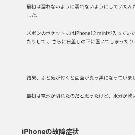
最初は濡れないように濡れないようにしていたん
した。
ズボンのポケットにはiPhone12 miniが入ってい
た
りして 、さらに
日差しの下に置いてしまった
り
結果、
ふと気が付くと画面が真っ黒
になっていま
最初は電池が切れたのだと思ったけど、
水分が乾
iPhoneの故障症状