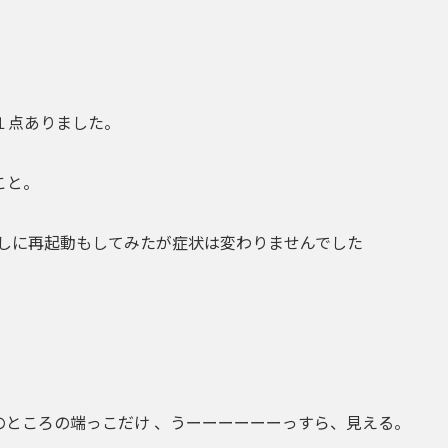
１点ありました。
こと。
しに再起動もしてみたが症状は変わりません
でした
。
のところの端っこだけ 、
うーーーーーーっすら、見える
。