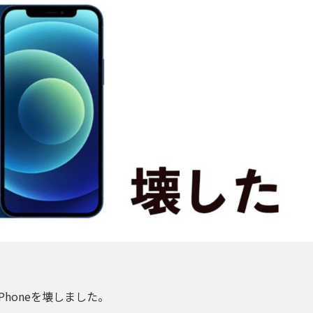
Phoneを壊しました
。