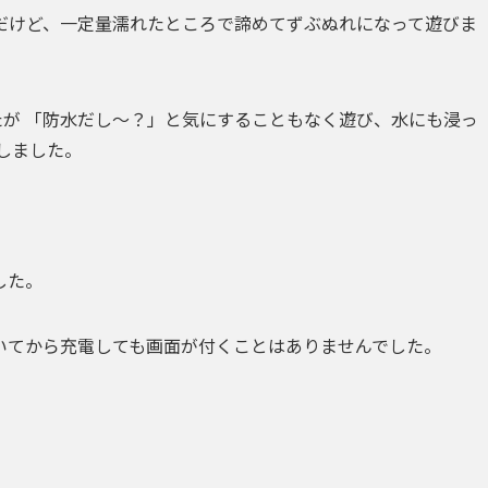
だけど、
一定量濡れたところで諦めてずぶぬれになって遊びま
たが
「
防水だし～？」
と気にすることもなく遊び、
水にも浸っ
しました。
した。
いてから
充電しても画面が付くことはありません
でした。